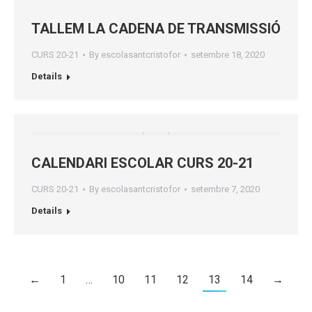
TALLEM LA CADENA DE TRANSMISSIÓ
CURS 20-21
By
escolasantcristofor
setembre 18, 2020
Details
CALENDARI ESCOLAR CURS 20-21
CURS 20-21
By
escolasantcristofor
setembre 7, 2020
Details
←
1
…
10
11
12
13
14
→