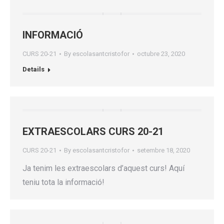
INFORMACIÓ
CURS 20-21
By
escolasantcristofor
octubre 23, 2020
Details
EXTRAESCOLARS CURS 20-21
CURS 20-21
By
escolasantcristofor
setembre 18, 2020
Ja tenim les extraescolars d’aquest curs! Aquí
teniu tota la informació!