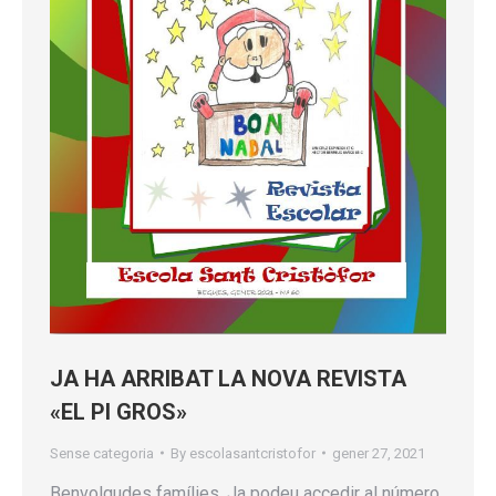
JA HA ARRIBAT LA NOVA REVISTA
«EL PI GROS»
Sense categoria
By
escolasantcristofor
gener 27, 2021
Benvolgudes famílies, Ja podeu accedir al número