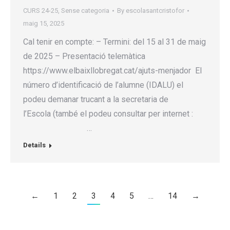
CURS 24-25
,
Sense categoria
By
escolasantcristofor
maig 15, 2025
Cal tenir en compte: – Termini: del 15 al 31 de maig
de 2025 – Presentació telemàtica
https://www.elbaixllobregat.cat/ajuts-menjador El
número d’identificació de l’alumne (IDALU) el
podeu demanar trucant a la secretaria de
l’Escola (també el podeu consultar per internet :
…
Details
←
1
2
3
4
5
…
14
→