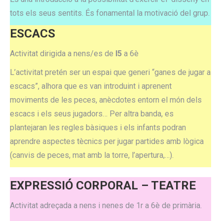
tots els seus sentits. És fonamental la motivació del grup.
ESCACS
Activitat dirigida a nens/es de
I5
a 6è
L’activitat pretén ser un espai que generi “ganes de jugar a
escacs”, alhora que es van introduint i aprenent
moviments de les peces, anècdotes entorn el món dels
escacs i els seus jugadors… Per altra banda, es
plantejaran les regles bàsiques i els infants podran
aprendre aspectes tècnics per jugar partides amb lògica
(canvis de peces, mat amb la torre, l’apertura,…).
EXPRESSIÓ CORPORAL – TEATRE
Activitat adreçada a nens i nenes de 1r a 6è de primària.