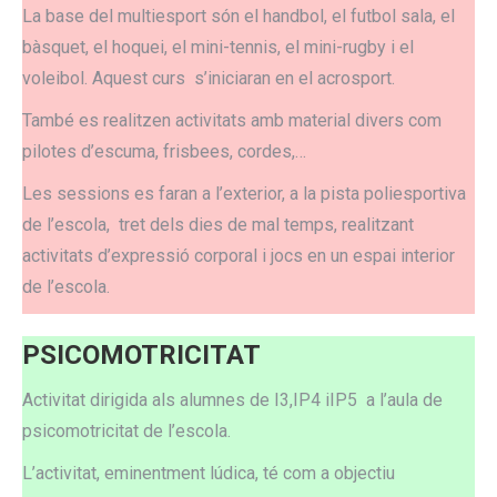
La base del multiesport són el handbol, el futbol sala, el
bàsquet, el hoquei, el mini-tennis, el mini-rugby i el
voleibol. Aquest curs s’iniciaran en el acrosport.
També es realitzen activitats amb material divers com
pilotes d’escuma, frisbees, cordes,…
Les sessions es faran a l’exterior, a la pista poliesportiva
de l’escola, tret dels dies de mal temps, realitzant
activitats d’expressió corporal i jocs en un espai interior
de l’escola.
PSICOMOTRICITAT
Activitat dirigida als alumnes de I3,IP4 iIP5 a l’aula de
psicomotricitat de l’escola.
L’activitat, eminentment lúdica, té com a objectiu