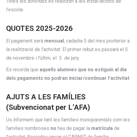
Totes les activitats es realitzen a les instal·lacions de
l’escola.
QUOTES 2025-2026
El pagament serà
mensual
, cadadia 5 del mes posterior a
la realització de l’activitat. El primer rebut es passarà el 5
de novembre i l’últim, el 5 de juny.
Es recorda que
aquells alumnes que no estiguin al dia
dels pagaments no podran iniciar/continuar l’activitat
.
AJUTS A LES FAMÍLIES
(Subvencionat per L’AFA)
Us informem que tant les famílies monoparentals com les
famílies nombroses
no
heu de pagar la
matrícula
de
l’activitat. Recordeu enviar el CARNET de família