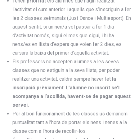
Tenen
prioritat
els alumnes que hagin realitzat
l’activitat el curs anterior i aquells que s’inscriguin a fer
les 2 classes setmanals (Just Dance i Multiesport). En
aquest sentit, si un nen/a vol passar a fer 1 dia
d’activitat només, sigui el mes que sigui, i hi ha
nens/es en llista d’espera que volen fer 2 dies, es
cursarà la baixa del primer d’aquella activitat.
Els professors no accepten alumnes a les seves
classes que no estiguin a la seva llista; per poder
realitzar una activitat, caldrà sempre haver fet
la
inscripció prèviament
.
L’alumne no inscrit se’l
acompanya a l’acollida, havent-se de pagar aquest
servei.
Per al bon funcionament de les classes us demanem
puntualitat tant a l’hora de portar els nens i nenes a la
classe com a l’hora de recollir-los.