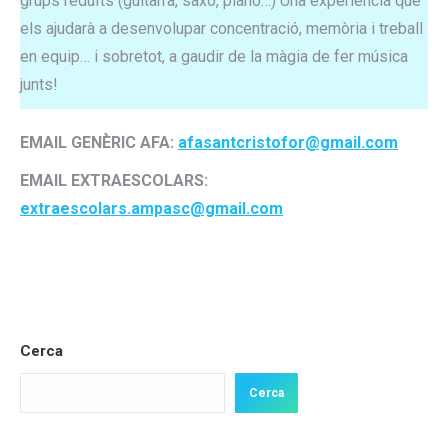
grups reduïts (guitarra, saxo, piano…) Una experiència que
els ajudarà a desenvolupar concentració, memòria i treball
en equip… i sobretot, a gaudir de la màgia de fer música
junts!
EMAIL GENÈRIC AFA:
afasantcristofor@gmail.com
EMAIL EXTRAESCOLARS:
extraescolars.ampasc@gmail.com
Cerca
Cerca