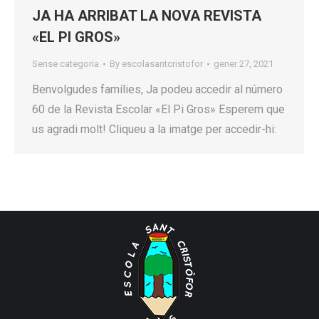
JA HA ARRIBAT LA NOVA REVISTA
«EL PI GROS»
Sense categoria
By
escolasantcristofor
gener 27, 2021
Benvolgudes famílies, Ja podeu accedir al número
60 de la Revista Escolar «El Pi Gros» Esperem que
us agradi molt! Cliqueu a la imatge per accedir-hi: