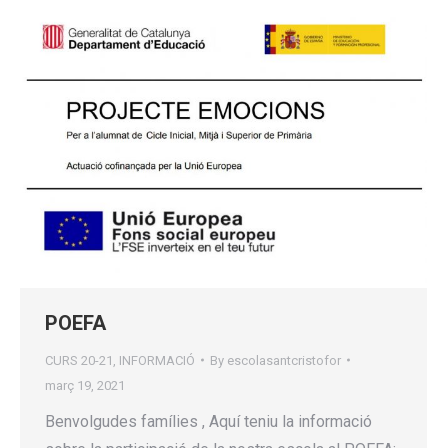
POEFA
CURS 20-21
,
INFORMACIÓ
By
escolasantcristofor
març 19, 2021
Benvolgudes famílies , Aquí teniu la informació