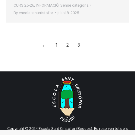
CURS 25-26
,
INFORMACIÓ
,
Sense categoria
By
escolasantcristofor
juliol 8, 2025
←
1
2
3
Copyright © 2024 Escola Sant Cristòfor (Begues). Es reserven tots els