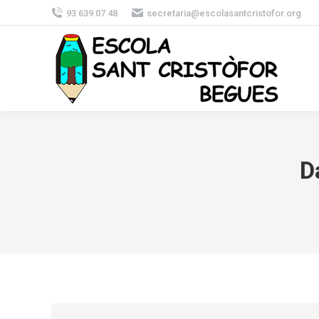
93 639 07 48
secretaria@escolasantcristofor.org
D