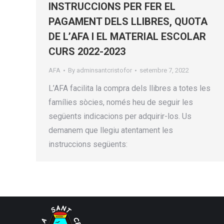
INSTRUCCIONS PER FER EL
PAGAMENT DELS LLIBRES, QUOTA
DE L’AFA I EL MATERIAL ESCOLAR
CURS 2022-2023
AFA
By
adminsantcristofor
setembre 7, 2022
L’AFA facilita la compra dels llibres a totes les
famílies sòcies, només heu de seguir les
següents indicacions per adquirir-los. Us
demanem que llegiu atentament les
instruccions següents: