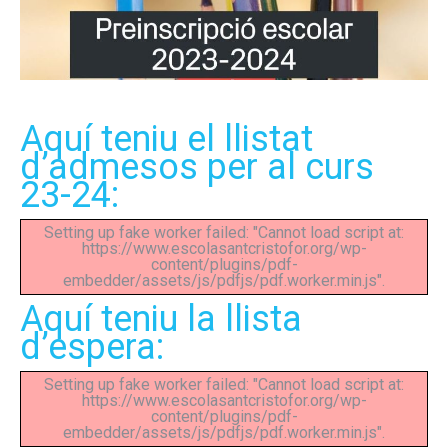
Aquí teniu el llistat
d’admesos per al curs
23-24:
Setting up fake worker failed: "Cannot load script at:
https://www.escolasantcristofor.org/wp-
content/plugins/pdf-
embedder/assets/js/pdfjs/pdf.worker.min.js".
Aquí teniu la llista
d’espera:
Setting up fake worker failed: "Cannot load script at:
https://www.escolasantcristofor.org/wp-
content/plugins/pdf-
embedder/assets/js/pdfjs/pdf.worker.min.js".