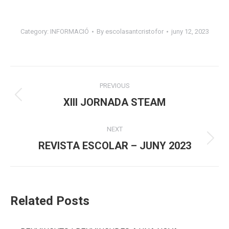
Category:
INFORMACIÓ
By
escolasantcristofor
juny 12, 2023
Post
PREVIOUS
navigation
Previous
XIII JORNADA STEAM
post:
NEXT
Next
REVISTA ESCOLAR – JUNY 2023
post:
Related Posts