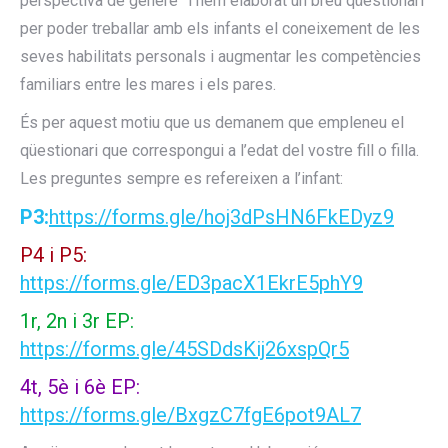
perspectiva de gènere” i hem elaborat un breu qüestionari
per poder treballar amb els infants el coneixement de les
seves habilitats personals i augmentar les competències
familiars entre les mares i els pares.
És per aquest motiu que us demanem que empleneu el
qüestionari que correspongui a l’edat del vostre fill o filla.
Les preguntes sempre es refereixen a l’infant:
P3:
https://forms.gle/hoj3dPsHN6FkEDyz9
P4 i P5:
https://forms.gle/ED3pacX1EkrE5phY9
1r, 2n i 3r EP:
https://forms.gle/45SDdsKij26xspQr5
4t, 5è i 6è EP:
https://forms.gle/BxgzC7fgE6pot9AL7