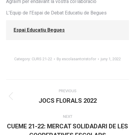
Agraïm per endavant la vostra col·laboració
L’Equip de l’Espai de Debat Educatiu de Begues
Espai Educatiu Begues
Category:
CURS 21-22
By
escolasantcristofor
juny 1, 2022
Post
PREVIOUS
navigation
Previous
JOCS FLORALS 2022
post:
NEXT
CUEME 21-22: MERCAT SOLIDADARI DE LES
Next