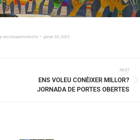
By
escolasantcristofor
gener 30, 2025
NEXT
ENS VOLEU CONÈIXER MILLOR?
Next
JORNADA DE PORTES OBERTES
post: