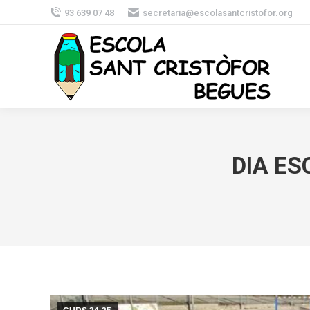
93 639 07 48
secretaria@escolasantcristofor.org
DIA ES