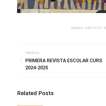
Category:
CURS 24-25
Post
PREVIOUS
navigation
PRIMERA REVISTA ESCOLAR CURS
Previous
2024-2025
post:
Related Posts