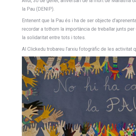
Avui, 30 de gener, aniversari de la mort de Mahatma Ga
la Pau (DENIP).
Entenent que la Pau és i ha de ser objecte d’aprenenta
recordar a tothom la importància de treballar junts per
la solidaritat entre tots i totes.
Al Clickedu trobareu l’arxiu fotogràfic de les activitat 