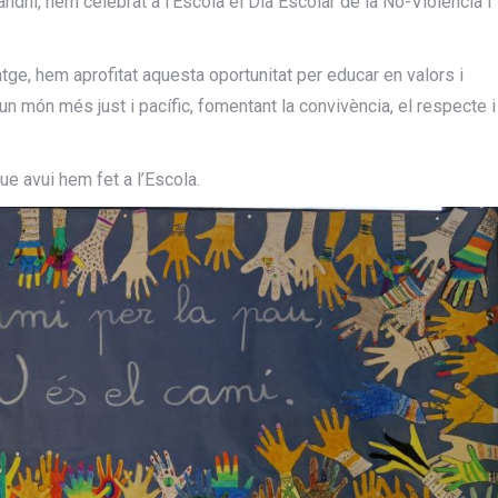
ndhi, hem celebrat a l’Escola el Dia Escolar de la No-Violència i
tge, hem aprofitat aquesta oportunitat per educar en valors i
 un món més just i pacífic, fomentant la convivència, el respecte i
que avui hem fet a l’Escola.