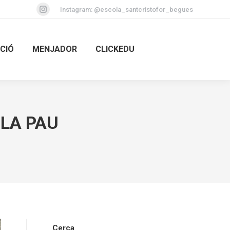
Instagram:
@escola_santcristofor_begues
Instagram
page
opens
CIÓ
MENJADOR
CLICKEDU
in
new
window
 LA PAU
Cerca