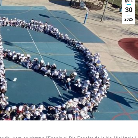
gen.
30
2025