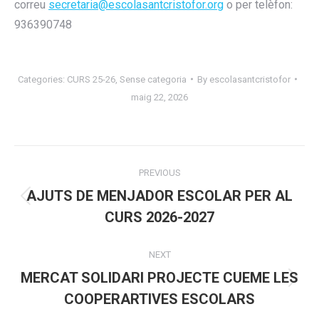
correu
secretaria@escolasantcristofor.org
o per telèfon:
936390748
Categories:
CURS 25-26
,
Sense categoria
By
escolasantcristofor
maig 22, 2026
Post
PREVIOUS
navigation
AJUTS DE MENJADOR ESCOLAR PER AL
Previous
CURS 2026-2027
post:
NEXT
MERCAT SOLIDARI PROJECTE CUEME LES
Next
COOPERARTIVES ESCOLARS
post: