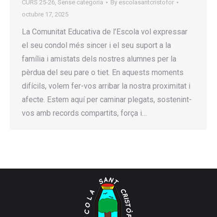
CURS 25-26
,
Sense categoria
By
escolasantcristofor
octubre 17, 2025
La Comunitat Educativa de l’Escola vol expressar
el seu condol més sincer i el seu suport a la
família i amistats dels nostres alumnes per la
pèrdua del seu pare o tiet. En aquests moments
difícils, volem fer-vos arribar la nostra proximitat i
afecte. Estem aquí per caminar plegats, sostenint-
vos amb records compartits, força i…