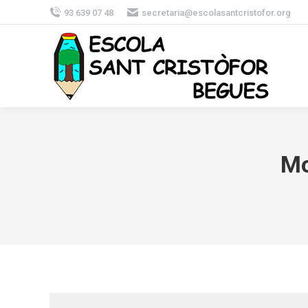
93 639 07 48
secretaria@escolasantcristofor.org
Mo